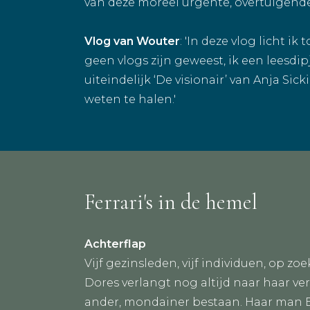
van deze moreel urgente, overtuigend
Vlog van Wouter
: 'In deze vlog licht 
geen vlogs zijn geweest, ik een leesdi
uiteindelijk ‘De visionair’ van Anja Sic
weten te halen.'
Ferrari's in de hemel
Achterflap
Vijf gezinsleden, vijf individuen, op zo
Dores verlangt nog altijd naar haar ve
ander, mondainer bestaan. Haar man E