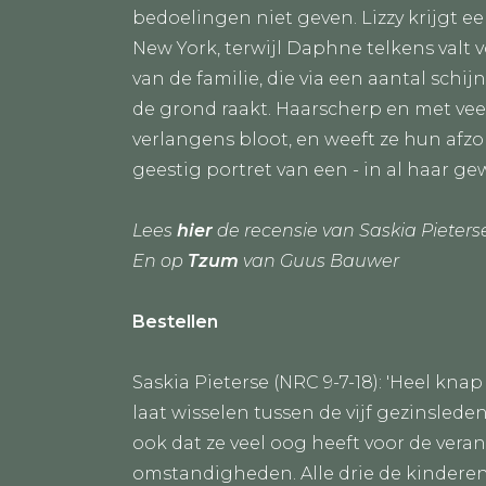
bedoelingen niet geven. Lizzy krijgt e
New York, terwijl Daphne telkens valt 
van de familie, die via een aantal sc
de grond raakt. Haarscherp en met ve
verlangens bloot, en weeft ze hun afz
geestig portret van een - in al haar ge
Lees
hier
de recensie van Saskia Pieters
En op
Tzum
van Guus Bauwer
Bestellen
Saskia Pieterse (NRC 9-7-18): 'Heel kna
laat wisselen tussen de vijf gezinslede
ook dat ze veel oog heeft voor de vera
omstandigheden. Alle drie de kindere