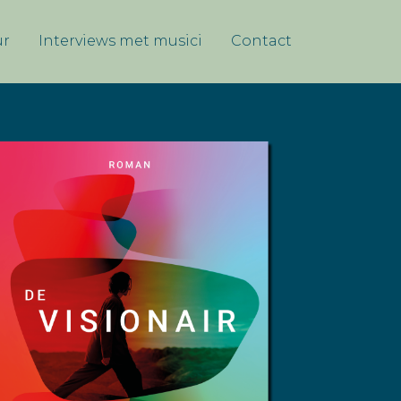
ur
Interviews met musici
Contact