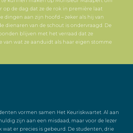
k te kunnen maken op Monsieur Malapert om
r op de dag dat ze de rok in première laat
dingen aan zijn hoofd – zeker als hij van
 de dienaren van de schout is ondervraagd. De
rbonden blijven met het verraad dat ze
e van wat ze aanduidt als haar eigen stomme
denten vormen samen Het Keuriskwartet. Al aan
chuldig zijn aan een misdaad, maar voor de lezer
jk wat er precies is gebeurd. De studenten, drie