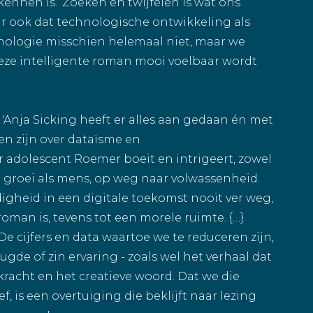
kennen is.’ Zoeken en twijfelen is wat ons
ar ook dat technologische ontwikkeling als
hnologie misschien helemaal niet, maar we
eze intelligente roman mooi voelbaar wordt
: 'Anja Sicking heeft er alles aan gedaan én met
en zijn over dataïsme en
 adolescent Roemer boeit en intrigeert, zowel
zijn groei als mens, op weg naar volwassenheid.
igheid in een digitale toekomst nooit ver weg,
oman is, tevens tot een morele ruimte. {…}
e cijfers en data waartoe we te reduceren zijn,
gde of zin ervaring - zoals wel het verhaal dat
kracht en het creatieve woord. Dat we die
is een overtuiging die beklijft naar lezing